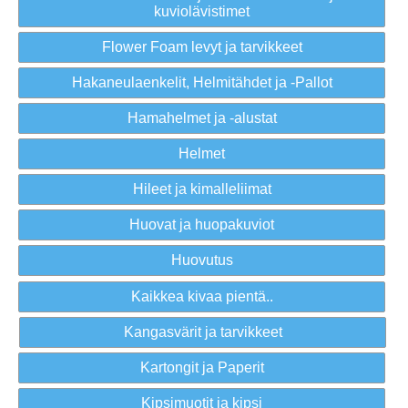
kuviolävistimet
Flower Foam levyt ja tarvikkeet
Hakaneulaenkelit, Helmitähdet ja -Pallot
Hamahelmet ja -alustat
Helmet
Hileet ja kimalleliimat
Huovat ja huopakuviot
Huovutus
Kaikkea kivaa pientä..
Kangasvärit ja tarvikkeet
Kartongit ja Paperit
Kipsimuotit ja kipsi