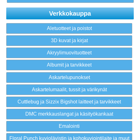
Verkkokauppa
Aletuotteet ja poistot
3D kuvat ja kirjat
Akryylimuovituotteet
Albumit ja tarvikkeet
Askartelupunokset
Askartelumaalit, tussit ja värikynät
Cuttlebug ja Sizzix Bigshot laitteet ja tarvikkeet
DMC merkkauslangat ja käsityökankaat
Emalointi
Floral Punch kuviolävistin ja kohokuviointilaite ja muut