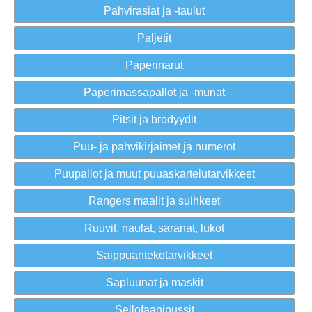
Pahvirasiat ja -taulut
Paljetit
Paperinarut
Paperimassapallot ja -munat
Pitsit ja brodyydit
Puu- ja pahvikirjaimet ja numerot
Puupallot ja muut puuaskartelutarvikkeet
Rangers maalit ja suihkeet
Ruuvit, naulat, saranat, lukot
Saippuantekotarvikkeet
Sapluunat ja maskit
Sellofaanipussit