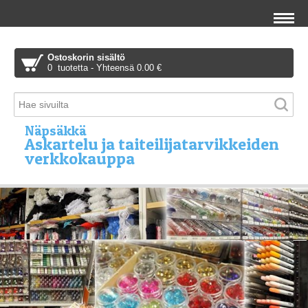
Ostoskorin sisältö
0 tuotetta - Yhteensä 0.00 €
Näpsäkkä
Askartelu ja taiteilijatarvikkeiden
verkkokauppa