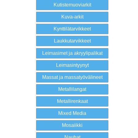
Kutistemuoviarkit
Kuva-arkit
Kynttilätarvikkeet
Laukkutarvikkeet
Leimasimet ja akryylipalikat
Leimasintyynyt
Massat ja massatyövälineet
Metallilangat
Metallirenkaat
Mixed Media
Mosaiikki
Nauhat