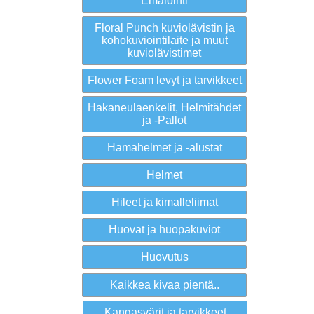
Emalointi
Floral Punch kuviolävistin ja
kohokuviointilaite ja muut
kuviolävistimet
Flower Foam levyt ja tarvikkeet
Hakaneulaenkelit, Helmitähdet
ja -Pallot
Hamahelmet ja -alustat
Helmet
Hileet ja kimalleliimat
Huovat ja huopakuviot
Huovutus
Kaikkea kivaa pientä..
Kangasvärit ja tarvikkeet