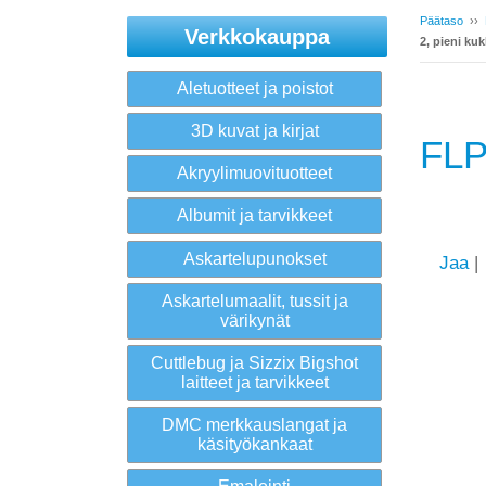
Päätaso
››
Verkkokauppa
2, pieni kuk
Aletuotteet ja poistot
3D kuvat ja kirjat
FLP
Akryylimuovituotteet
Albumit ja tarvikkeet
Askartelupunokset
Jaa
|
Askartelumaalit, tussit ja
värikynät
Cuttlebug ja Sizzix Bigshot
laitteet ja tarvikkeet
DMC merkkauslangat ja
käsityökankaat