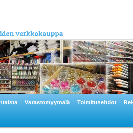
kkeiden verkkokauppa
htaista
Varastomyymälä
Toimitusehdot
Rek