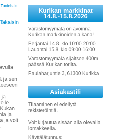
Tuotehaku
Kurikan markkinat
14.8.-15.8.2026
Takaisin
Varastomyymälä on avoinna
Kurikan markkinoiden aikana!
Perjantai 14.8. klo 10:00-20:00
Lauantai 15.8. klo 09:00-16:00
Varastomyymälä sijaitsee 400m
päässä Kurikan torilta.
avulla
Paulaharjuntie 3, 61300 Kurikka
ä ja sen
tteeseen
Asiakastili
 ja
kelle
Tilaaminen ei edellytä
 Kukan
rekisteröintiä.
iä ja
a ja voit
Voit kirjautua sisään alla olevalla
a
lomakkeella.
Käyttäjätunnus: