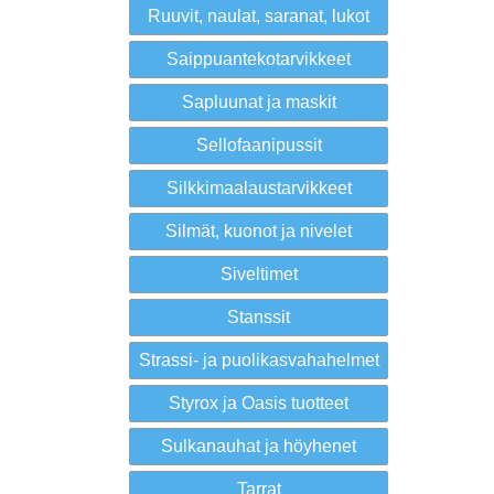
Ruuvit, naulat, saranat, lukot
Saippuantekotarvikkeet
Sapluunat ja maskit
Sellofaanipussit
Silkkimaalaustarvikkeet
Silmät, kuonot ja nivelet
Siveltimet
Stanssit
Strassi- ja puolikasvahahelmet
Styrox ja Oasis tuotteet
Sulkanauhat ja höyhenet
Tarrat