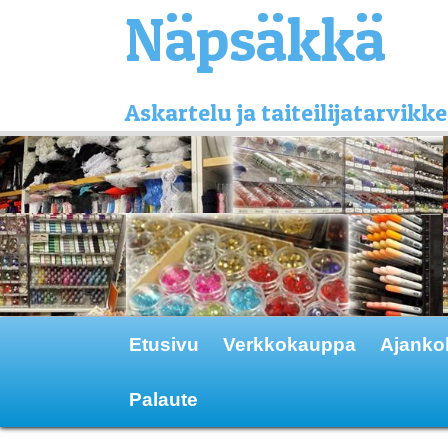
Näpsäkkä
Askartelu ja taiteilijatarvi
Etusivu
Verkkokauppa
Ajanko
Palaute