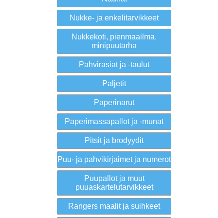
Nukke- ja enkelitarvikkeet
Nukkekoti, pienmaailma,
minipuutarha
Pahvirasiat ja -taulut
Paljetit
Paperinarut
Paperimassapallot ja -munat
Pitsit ja brodyydit
Puu- ja pahvikirjaimet ja numerot
Puupallot ja muut
puuaskartelutarvikkeet
Rangers maalit ja suihkeet