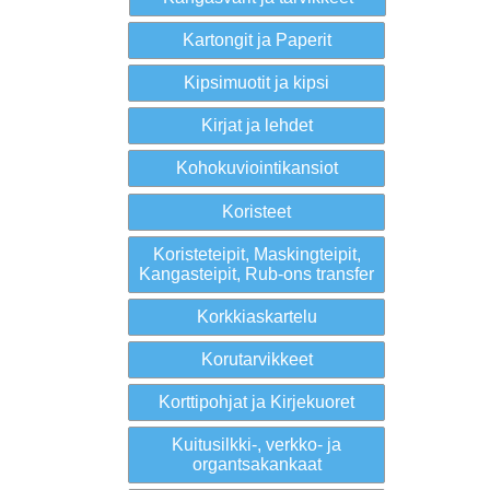
Kartongit ja Paperit
Kipsimuotit ja kipsi
Kirjat ja lehdet
Kohokuviointikansiot
Koristeet
Koristeteipit, Maskingteipit,
Kangasteipit, Rub-ons transfer
Korkkiaskartelu
Korutarvikkeet
Korttipohjat ja Kirjekuoret
Kuitusilkki-, verkko- ja
organtsakankaat