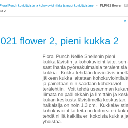
Floral Punch kuviolävistin ja kohokuviointilaite ja muut kuviolävistimet
››
FLP021 flower
ka 2
« 
021 flower 2, pieni kukka 2
Floral Punch Nellie Snellenin pieni
kukka lävistin ja kohokuviointilaite, sen 
saat ihania pyöreäkulmaisia terälehtisiä
kukkia. Kukka tehdään kuviolävistimell
jälkeen kukka laitetaan kohokuviointilai
ja painetaan niin saadaan kohokuviot
terälehtiin. Voit tehdä useamman kukan
liimata ne päällekkäin ja limittäin ja kes
kukan keskusta lävistimellä keskustan.
halkaisija on noin 1,3 cm. Kukkalävistim
kohokuviointilaitteita on kolmea eri koko
tehdä niillä kaikilla eri kokoisia kukkia j
yhdistää.