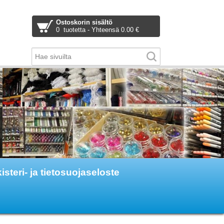
Ostoskorin sisältö
0 tuotetta - Yhteensä 0.00 €
isteri- ja tietosuojaseloste