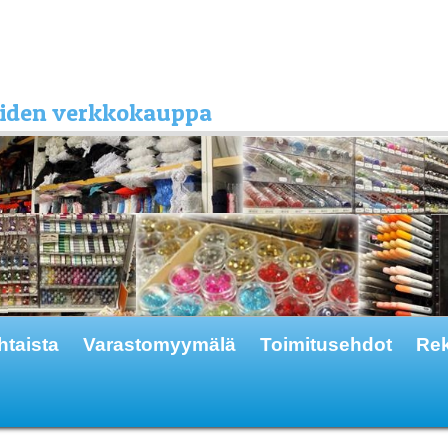
kkeiden verkkokauppa
htaista
Varastomyymälä
Toimitusehdot
Rek