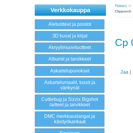
Päätaso
››
Verkkokauppa
Clippunch
Aletuotteet ja poistot
3D kuvat ja kirjat
Cp 
Akryylimuovituotteet
Albumit ja tarvikkeet
Askartelupunokset
Jaa
|
Askartelumaalit, tussit ja
värikynät
Cuttlebug ja Sizzix Bigshot
laitteet ja tarvikkeet
DMC merkkauslangat ja
käsityökankaat