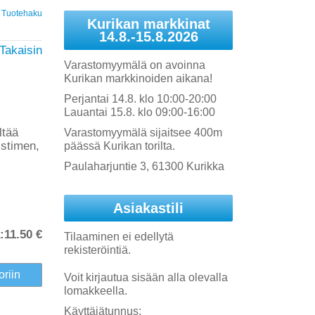
Tuotehaku
Kurikan markkinat
14.8.-15.8.2026
Takaisin
Varastomyymälä on avoinna
Kurikan markkinoiden aikana!
Perjantai 14.8. klo 10:00-20:00
Lauantai 15.8. klo 09:00-16:00
ltää
Varastomyymälä sijaitsee 400m
istimen,
päässä Kurikan torilta.
Paulaharjuntie 3, 61300 Kurikka
Asiakastili
:
11.50 €
Tilaaminen ei edellytä
rekisteröintiä.
Voit kirjautua sisään alla olevalla
lomakkeella.
Käyttäjätunnus: