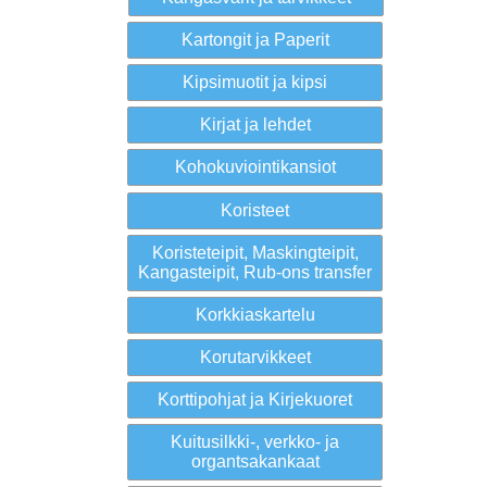
Kartongit ja Paperit
Kipsimuotit ja kipsi
Kirjat ja lehdet
Kohokuviointikansiot
Koristeet
Koristeteipit, Maskingteipit,
Kangasteipit, Rub-ons transfer
Korkkiaskartelu
Korutarvikkeet
Korttipohjat ja Kirjekuoret
Kuitusilkki-, verkko- ja
organtsakankaat