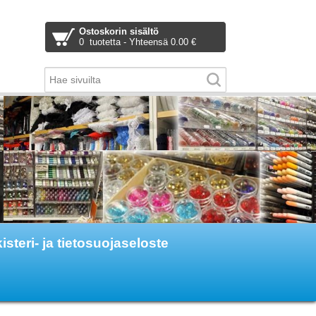
Ostoskorin sisältö
0 tuotetta - Yhteensä 0.00 €
isteri- ja tietosuojaseloste