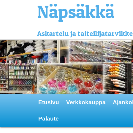
Näpsäkkä
Askartelu ja taiteilijatarvi
Etusivu
Verkkokauppa
Ajanko
Palaute