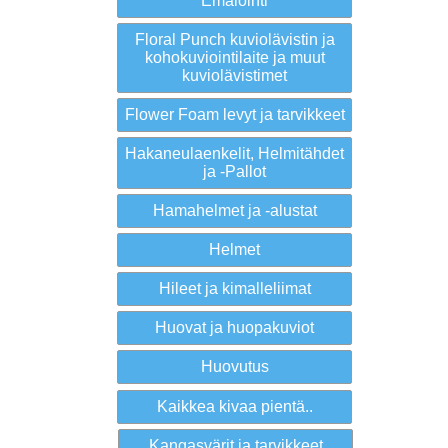
Emalointi
Floral Punch kuviolävistin ja
kohokuviointilaite ja muut
kuviolävistimet
Flower Foam levyt ja tarvikkeet
Hakaneulaenkelit, Helmitähdet
ja -Pallot
Hamahelmet ja -alustat
Helmet
Hileet ja kimalleliimat
Huovat ja huopakuviot
Huovutus
Kaikkea kivaa pientä..
Kangasvärit ja tarvikkeet