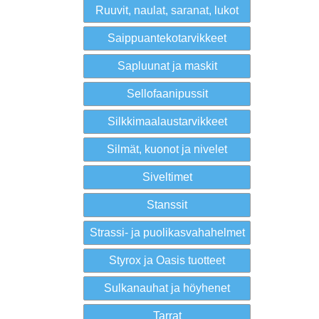
Ruuvit, naulat, saranat, lukot
Saippuantekotarvikkeet
Sapluunat ja maskit
Sellofaanipussit
Silkkimaalaustarvikkeet
Silmät, kuonot ja nivelet
Siveltimet
Stanssit
Strassi- ja puolikasvahahelmet
Styrox ja Oasis tuotteet
Sulkanauhat ja höyhenet
Tarrat