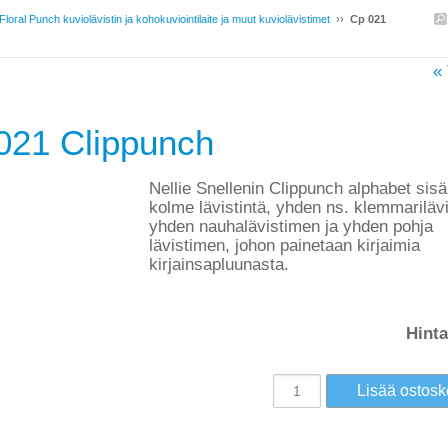
Floral Punch kuviolävistin ja kohokuviointilaite ja muut kuviolävistimet
››
Cp 021
« 
021 Clippunch
Nellie Snellenin Clippunch alphabet sisä
kolme lävistintä, yhden ns. klemmariläv
yhden nauhalävistimen ja yhden pohja
lävistimen, johon painetaan kirjaimia
kirjainsapluunasta.
Hinta