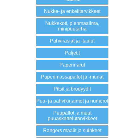
Nukke- ja enkelitarvikkeet
Nukkekoti, pienmaailma,
minipuutarha
Pahvirasiat ja -taulut
Paljetit
Paperinarut
Paperimassapallot ja -munat
Pitsit ja brodyydit
Puu- ja pahvikirjaimet ja numerot
Puupallot ja muut
puuaskartelutarvikkeet
Rangers maalit ja suihkeet