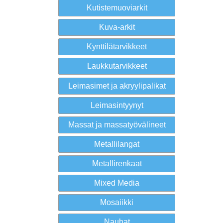
Kutistemuoviarkit
Kuva-arkit
Kynttilätarvikkeet
Laukkutarvikkeet
Leimasimet ja akryylipalikat
Leimasintyynyt
Massat ja massatyövälineet
Metallilangat
Metallirenkaat
Mixed Media
Mosaiikki
Nauhat