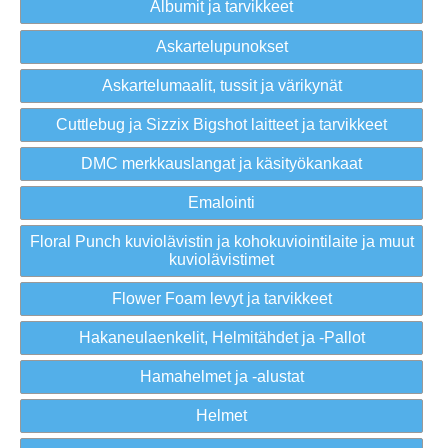
Albumit ja tarvikkeet
Askartelupunokset
Askartelumaalit, tussit ja värikynät
Cuttlebug ja Sizzix Bigshot laitteet ja tarvikkeet
DMC merkkauslangat ja käsityökankaat
Emalointi
Floral Punch kuviolävistin ja kohokuviointilaite ja muut
kuviolävistimet
Flower Foam levyt ja tarvikkeet
Hakaneulaenkelit, Helmitähdet ja -Pallot
Hamahelmet ja -alustat
Helmet