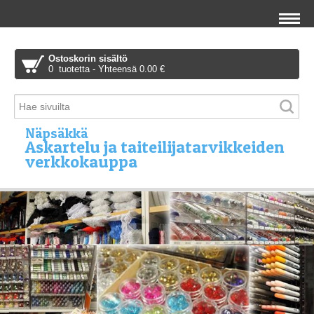
Ostoskorin sisältö
0 tuotetta - Yhteensä 0.00 €
Näpsäkkä
Askartelu ja taiteilijatarvikkeiden
verkkokauppa