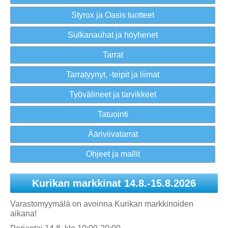
Styrox ja Oasis tuotteet
Sulkanauhat ja höyhenet
Tarrat
Tarratyynyt, -teipit ja liimat
Työvälineet ja tarvikkeet
Tatuointi
Ääriviivatarrat
Ohjeet ja mallit
Kurikan markkinat 14.8.-15.8.2026
Varastomyymälä on avoinna Kurikan markkinoiden
aikana!