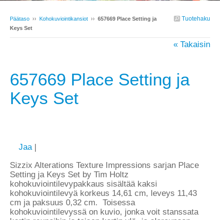
Tuotehaku
Päätaso
››
Kohokuviointikansiot
››
657669 Place Setting ja
Keys Set
« Takaisin
657669 Place Setting ja
Keys Set
Jaa
|
Sizzix Alterations Texture Impressions sarjan Place
Setting ja Keys Set by Tim Holtz
kohokuviointilevypakkaus sisältää kaksi
kohokuviointilevyä korkeus 14,61 cm, leveys 11,43
cm ja paksuus 0,32 cm. Toisessa
kohokuviointilevyssä on kuvio, jonka voit stanssata