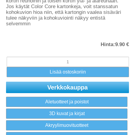
kortin reunoihin ja toisen kortin ylä- ja alareunaan.
Jos käytät Color Core kartonkeja, voit stanssatun
kohokuvion hioa niin, että kartongin vaalea sisäväri
tulee näkyviin ja kohokuviointi näkyy entistä
selvemmin
Hinta:
9.90 €
Verkkokauppa
Aletuotteet ja poistot
3D kuvat ja kirjat
Akryylimuovituotteet