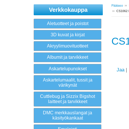
Päätaso
››
Verkkokauppa
››
CS1062 K
Aletuotteet ja poistot
3D kuvat ja kirjat
CS1
Akryylimuovituotteet
Albumit ja tarvikkeet
Askartelupunokset
Jaa
|
Askartelumaalit, tussit ja
värikynät
Cuttlebug ja Sizzix Bigshot
laitteet ja tarvikkeet
DMC merkkauslangat ja
käsityökankaat