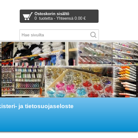
Ostoskorin sisältö
0 tuotetta - Yhteensä 0.00 €
isteri- ja tietosuojaseloste