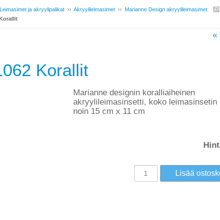
Leimasimet ja akryylipalikat
››
Akryylileimasimet
››
Marianne Design akryylileimasimet
orallit
« 
062 Korallit
Marianne designin koralliaiheinen
akryylileimasinsetti, koko leimasinsetin
noin 15 cm x 11 cm
Hint