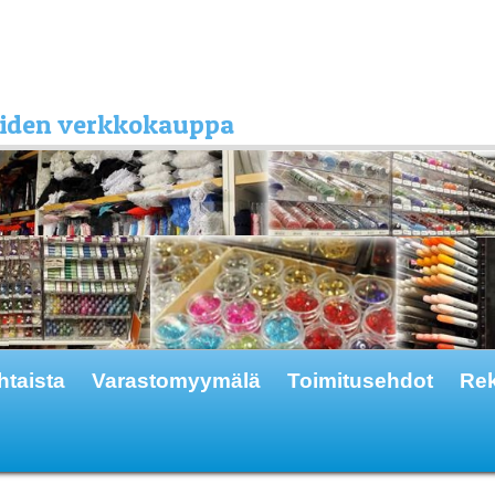
kkeiden verkkokauppa
htaista
Varastomyymälä
Toimitusehdot
Rek