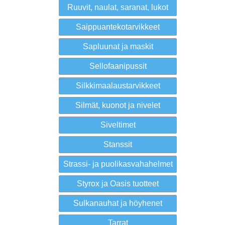
Ruuvit, naulat, saranat, lukot
Saippuantekotarvikkeet
Sapluunat ja maskit
Sellofaanipussit
Silkkimaalaustarvikkeet
Silmät, kuonot ja nivelet
Siveltimet
Stanssit
Strassi- ja puolikasvahahelmet
Styrox ja Oasis tuotteet
Sulkanauhat ja höyhenet
Tarrat