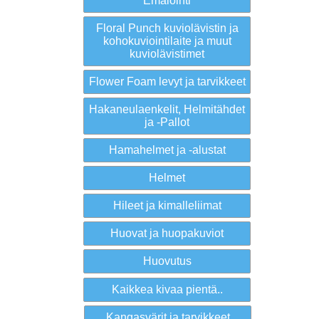
Emalointi
Floral Punch kuviolävistin ja
kohokuviointilaite ja muut
kuviolävistimet
Flower Foam levyt ja tarvikkeet
Hakaneulaenkelit, Helmitähdet
ja -Pallot
Hamahelmet ja -alustat
Helmet
Hileet ja kimalleliimat
Huovat ja huopakuviot
Huovutus
Kaikkea kivaa pientä..
Kangasvärit ja tarvikkeet