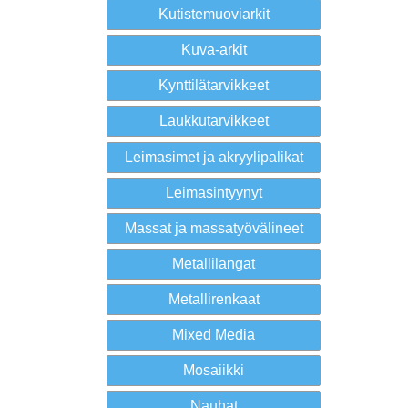
Kutistemuoviarkit
Kuva-arkit
Kynttilätarvikkeet
Laukkutarvikkeet
Leimasimet ja akryylipalikat
Leimasintyynyt
Massat ja massatyövälineet
Metallilangat
Metallirenkaat
Mixed Media
Mosaiikki
Nauhat