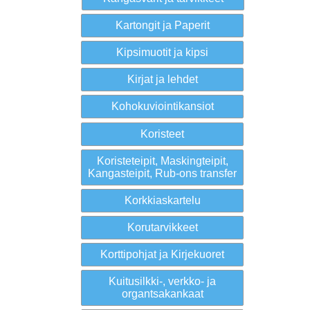
Kartongit ja Paperit
Kipsimuotit ja kipsi
Kirjat ja lehdet
Kohokuviointikansiot
Koristeet
Koristeteipit, Maskingteipit,
Kangasteipit, Rub-ons transfer
Korkkiaskartelu
Korutarvikkeet
Korttipohjat ja Kirjekuoret
Kuitusilkki-, verkko- ja
organtsakankaat