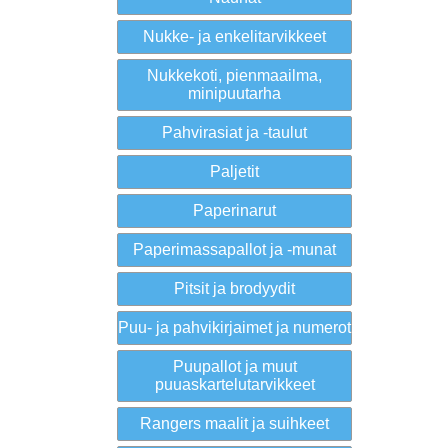
Nukke- ja enkelitarvikkeet
Nukkekoti, pienmaailma,
minipuutarha
Pahvirasiat ja -taulut
Paljetit
Paperinarut
Paperimassapallot ja -munat
Pitsit ja brodyydit
Puu- ja pahvikirjaimet ja numerot
Puupallot ja muut
puuaskartelutarvikkeet
Rangers maalit ja suihkeet