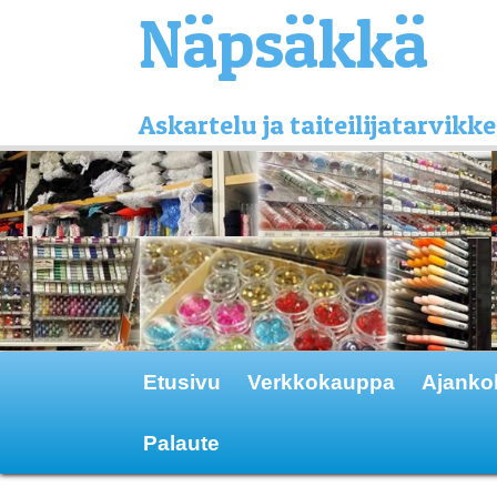
Näpsäkkä
Askartelu ja taiteilijatarvi
Etusivu
Verkkokauppa
Ajanko
Palaute