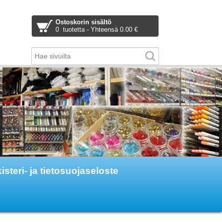
Ostoskorin sisältö
0 tuotetta - Yhteensä 0.00 €
isteri- ja tietosuojaseloste