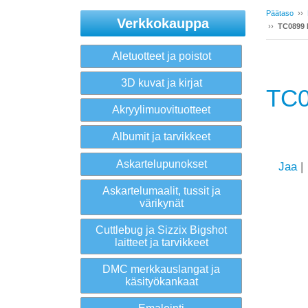
Päätaso
››
Verkkokauppa
››
TC0899 
Aletuotteet ja poistot
3D kuvat ja kirjat
TC0
Akryylimuovituotteet
Albumit ja tarvikkeet
Askartelupunokset
Jaa
|
Askartelumaalit, tussit ja
värikynät
Cuttlebug ja Sizzix Bigshot
laitteet ja tarvikkeet
DMC merkkauslangat ja
käsityökankaat