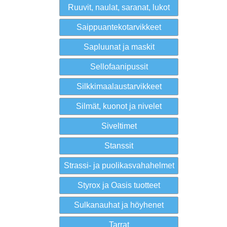
Ruuvit, naulat, saranat, lukot
Saippuantekotarvikkeet
Sapluunat ja maskit
Sellofaanipussit
Silkkimaalaustarvikkeet
Silmät, kuonot ja nivelet
Siveltimet
Stanssit
Strassi- ja puolikasvahahelmet
Styrox ja Oasis tuotteet
Sulkanauhat ja höyhenet
Tarrat