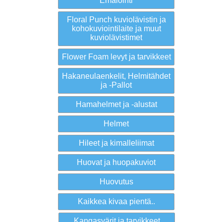
Emalointi
Floral Punch kuviolävistin ja
kohokuviointilaite ja muut
kuviolävistimet
Flower Foam levyt ja tarvikkeet
Hakaneulaenkelit, Helmitähdet
ja -Pallot
Hamahelmet ja -alustat
Helmet
Hileet ja kimalleliimat
Huovat ja huopakuviot
Huovutus
Kaikkea kivaa pientä..
Kangasvärit ja tarvikkeet