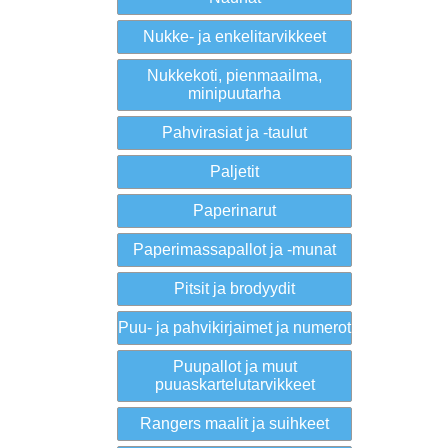
Nukke- ja enkelitarvikkeet
Nukkekoti, pienmaailma,
minipuutarha
Pahvirasiat ja -taulut
Paljetit
Paperinarut
Paperimassapallot ja -munat
Pitsit ja brodyydit
Puu- ja pahvikirjaimet ja numerot
Puupallot ja muut
puuaskartelutarvikkeet
Rangers maalit ja suihkeet