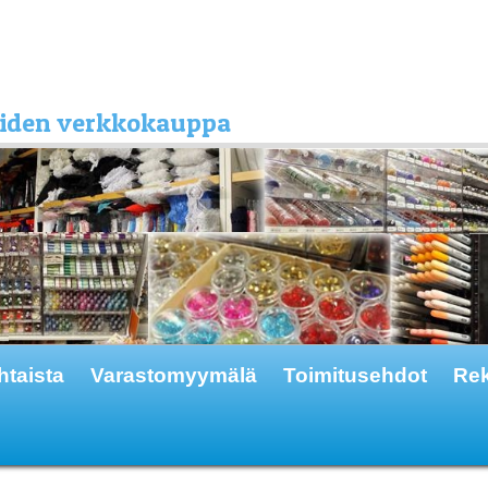
kkeiden verkkokauppa
htaista
Varastomyymälä
Toimitusehdot
Rek