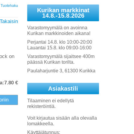
Tuotehaku
Kurikan markkinat
14.8.-15.8.2026
Takaisin
Varastomyymälä on avoinna
Kurikan markkinoiden aikana!
Perjantai 14.8. klo 10:00-20:00
Lauantai 15.8. klo 09:00-16:00
lock on
Varastomyymälä sijaitsee 400m
päässä Kurikan torilta.
Paulaharjuntie 3, 61300 Kurikka
a:
7.80 €
Asiakastili
Tilaaminen ei edellytä
rekisteröintiä.
Voit kirjautua sisään alla olevalla
lomakkeella.
Käyttäjätunnus: