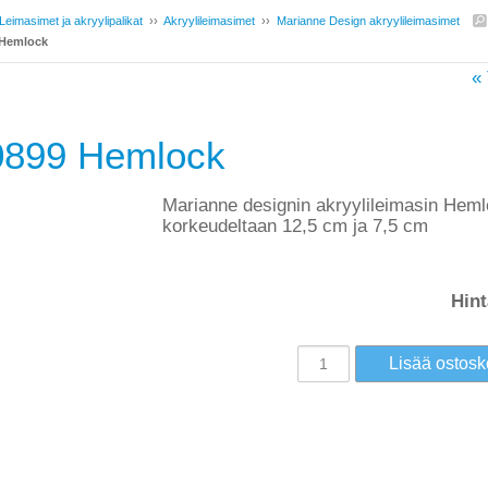
Leimasimet ja akryylipalikat
››
Akryylileimasimet
››
Marianne Design akryylileimasimet
Hemlock
« 
899 Hemlock
Marianne designin akryylileimasin Hem
korkeudeltaan 12,5 cm ja 7,5 cm
Hint