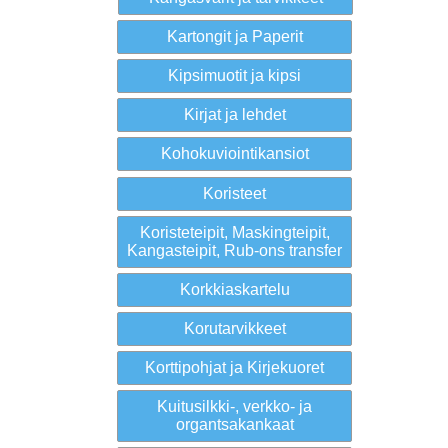
Kartongit ja Paperit
Kipsimuotit ja kipsi
Kirjat ja lehdet
Kohokuviointikansiot
Koristeet
Koristeteipit, Maskingteipit,
Kangasteipit, Rub-ons transfer
Korkkiaskartelu
Korutarvikkeet
Korttipohjat ja Kirjekuoret
Kuitusilkki-, verkko- ja
organtsakankaat