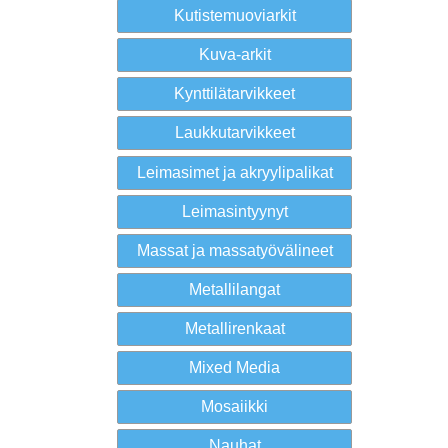
Kutistemuoviarkit
Kuva-arkit
Kynttilätarvikkeet
Laukkutarvikkeet
Leimasimet ja akryylipalikat
Leimasintyynyt
Massat ja massatyövälineet
Metallilangat
Metallirenkaat
Mixed Media
Mosaiikki
Nauhat