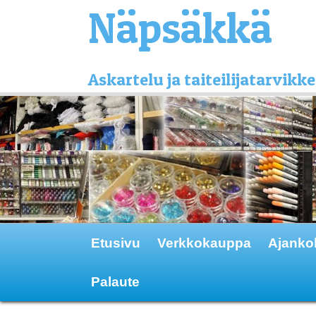
Näpsäkkä
Askartelu ja taiteilijatarvi
Etusivu
Verkkokauppa
Ajanko
Palaute