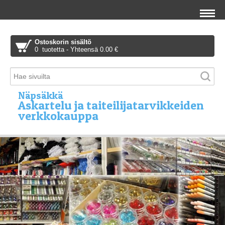
Ostoskorin sisältö
0 tuotetta - Yhteensä 0.00 €
Näpsäkkä
Askartelu ja taiteilijatarvikkeiden
verkkokauppa