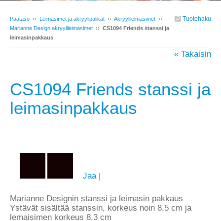
Tuotehaku
Päätaso
››
Leimasimet ja akryylipalikat
››
Akryylileimasimet
››
Marianne Design akryylileimasimet
››
CS1094 Friends stanssi ja
leimasinpakkaus
« Takaisin
CS1094 Friends stanssi ja
leimasinpakkaus
Jaa
|
Marianne Designin stanssi ja leimasin pakkaus
Ystävät sisältää stanssin, korkeus noin 8,5 cm ja
lemaisimen korkeus 8,3 cm