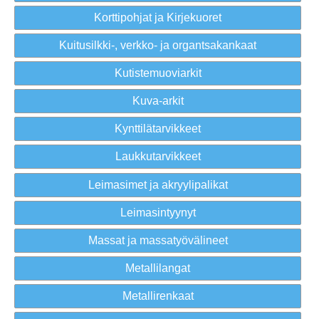
Korttipohjat ja Kirjekuoret
Kuitusilkki-, verkko- ja organtsakankaat
Kutistemuoviarkit
Kuva-arkit
Kynttilätarvikkeet
Laukkutarvikkeet
Leimasimet ja akryylipalikat
Leimasintyynyt
Massat ja massatyövälineet
Metallilangat
Metallirenkaat