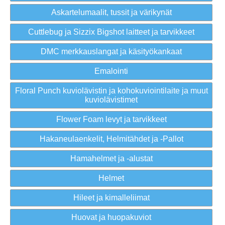
Askartelumaalit, tussit ja värikynät
Cuttlebug ja Sizzix Bigshot laitteet ja tarvikkeet
DMC merkkauslangat ja käsityökankaat
Emalointi
Floral Punch kuviolävistin ja kohokuviointilaite ja muut
kuviolävistimet
Flower Foam levyt ja tarvikkeet
Hakaneulaenkelit, Helmitähdet ja -Pallot
Hamahelmet ja -alustat
Helmet
Hileet ja kimalleliimat
Huovat ja huopakuviot