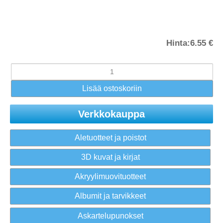
Hinta:
6.55 €
Verkkokauppa
Aletuotteet ja poistot
3D kuvat ja kirjat
Akryylimuovituotteet
Albumit ja tarvikkeet
Askartelupunokset