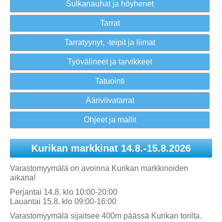
Sulkanauhat ja höyhenet
Tarrat
Tarratyynyt, -teipit ja liimat
Työvälineet ja tarvikkeet
Tatuointi
Ääriviivatarrat
Ohjeet ja mallit
Kurikan markkinat 14.8.-15.8.2026
Varastomyymälä on avoinna Kurikan markkinoiden
aikana!
Perjantai 14.8. klo 10:00-20:00
Lauantai 15.8. klo 09:00-16:00
Varastomyymälä sijaitsee 400m päässä Kurikan torilta.