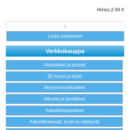
Hinta:
2.50 €
Verkkokauppa
Aletuotteet ja poistot
3D kuvat ja kirjat
Akryylimuovituotteet
Albumit ja tarvikkeet
Askartelupunokset
Askartelumaalit, tussit ja värikynät