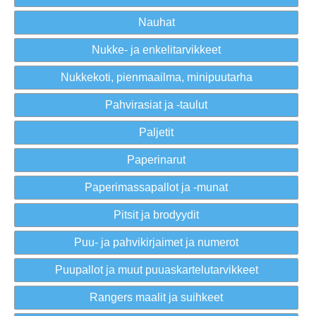
Nauhat
Nukke- ja enkelitarvikkeet
Nukkekoti, pienmaailma, minipuutarha
Pahvirasiat ja -taulut
Paljetit
Paperinarut
Paperimassapallot ja -munat
Pitsit ja brodyydit
Puu- ja pahvikirjaimet ja numerot
Puupallot ja muut puuaskartelutarvikkeet
Rangers maalit ja suihkeet