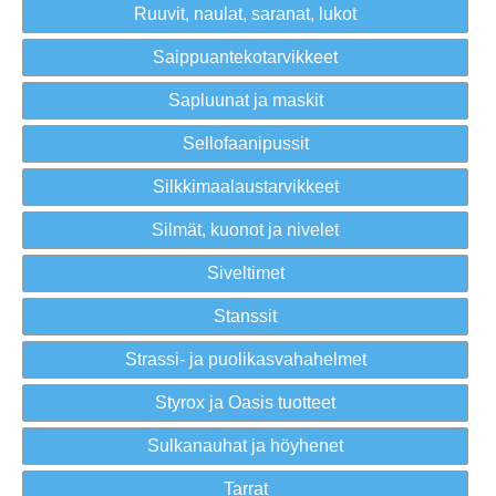
Ruuvit, naulat, saranat, lukot
Saippuantekotarvikkeet
Sapluunat ja maskit
Sellofaanipussit
Silkkimaalaustarvikkeet
Silmät, kuonot ja nivelet
Siveltimet
Stanssit
Strassi- ja puolikasvahahelmet
Styrox ja Oasis tuotteet
Sulkanauhat ja höyhenet
Tarrat