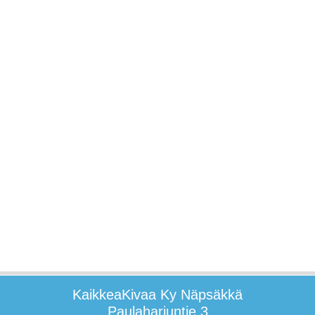
KaikkeaKivaa Ky Näpsäkkä
Paulaharjuntie 3