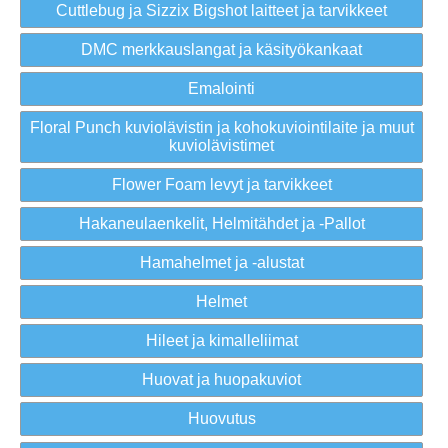
Cuttlebug ja Sizzix Bigshot laitteet ja tarvikkeet
DMC merkkauslangat ja käsityökankaat
Emalointi
Floral Punch kuviolävistin ja kohokuviointilaite ja muut
kuviolävistimet
Flower Foam levyt ja tarvikkeet
Hakaneulaenkelit, Helmitähdet ja -Pallot
Hamahelmet ja -alustat
Helmet
Hileet ja kimalleliimat
Huovat ja huopakuviot
Huovutus