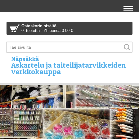
Ostoskorin sisältö
0 tuotetta - Yhteensä 0.00 €
Näpsäkkä
Askartelu ja taiteilijatarvikkeiden
verkkokauppa