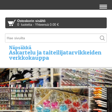
Ostoskorin sisältö
0 tuotetta - Yhteensä 0.00 €
Näpsäkkä
Askartelu ja taiteilijatarvikkeiden
verkkokauppa