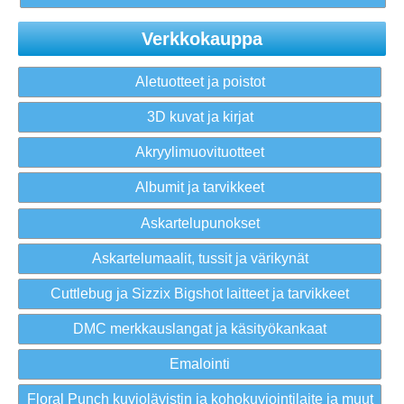
Verkkokauppa
Aletuotteet ja poistot
3D kuvat ja kirjat
Akryylimuovituotteet
Albumit ja tarvikkeet
Askartelupunokset
Askartelumaalit, tussit ja värikynät
Cuttlebug ja Sizzix Bigshot laitteet ja tarvikkeet
DMC merkkauslangat ja käsityökankaat
Emalointi
Floral Punch kuviolävistin ja kohokuviointilaite ja muut