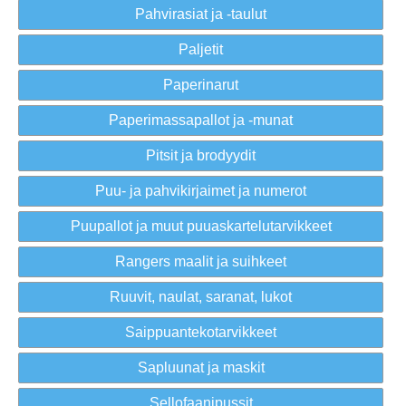
Pahvirasiat ja -taulut
Paljetit
Paperinarut
Paperimassapallot ja -munat
Pitsit ja brodyydit
Puu- ja pahvikirjaimet ja numerot
Puupallot ja muut puuaskartelutarvikkeet
Rangers maalit ja suihkeet
Ruuvit, naulat, saranat, lukot
Saippuantekotarvikkeet
Sapluunat ja maskit
Sellofaanipussit