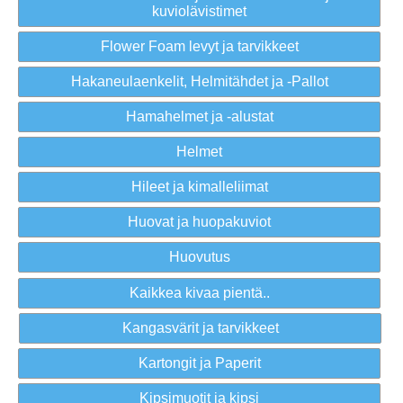
kuviolävistimet
Flower Foam levyt ja tarvikkeet
Hakaneulaenkelit, Helmitähdet ja -Pallot
Hamahelmet ja -alustat
Helmet
Hileet ja kimalleliimat
Huovat ja huopakuviot
Huovutus
Kaikkea kivaa pientä..
Kangasvärit ja tarvikkeet
Kartongit ja Paperit
Kipsimuotit ja kipsi