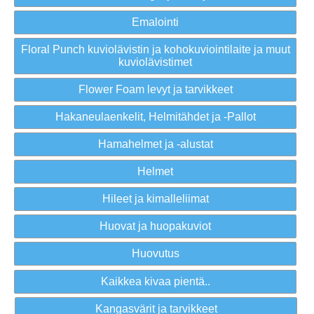
Emalointi
Floral Punch kuviolävistin ja kohokuviointilaite ja muut
kuviolävistimet
Flower Foam levyt ja tarvikkeet
Hakaneulaenkelit, Helmitähdet ja -Pallot
Hamahelmet ja -alustat
Helmet
Hileet ja kimalleliimat
Huovat ja huopakuviot
Huovutus
Kaikkea kivaa pientä..
Kangasvärit ja tarvikkeet