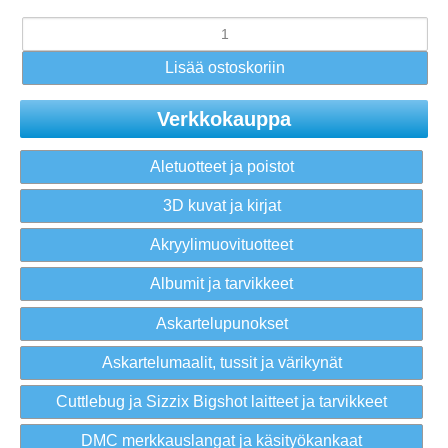
Verkkokauppa
Aletuotteet ja poistot
3D kuvat ja kirjat
Akryylimuovituotteet
Albumit ja tarvikkeet
Askartelupunokset
Askartelumaalit, tussit ja värikynät
Cuttlebug ja Sizzix Bigshot laitteet ja tarvikkeet
DMC merkkauslangat ja käsityökankaat