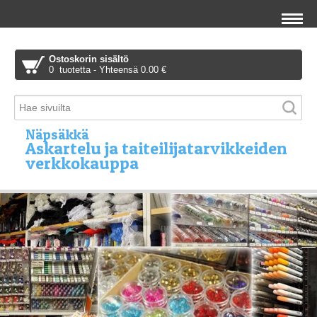
Ostoskorin sisältö
0 tuotetta - Yhteensä 0.00 €
Näpsäkkä
Askartelu ja taiteilijatarvikkeiden
verkkokauppa