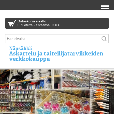
Ostoskorin sisältö
0 tuotetta - Yhteensä 0.00 €
Näpsäkkä
Askartelu ja taiteilijatarvikkeiden
verkkokauppa