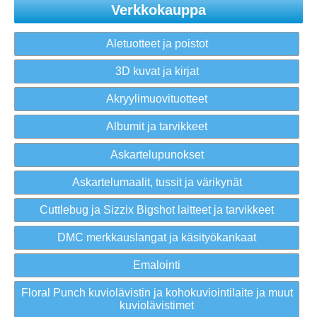
Verkkokauppa
Aletuotteet ja poistot
3D kuvat ja kirjat
Akryylimuovituotteet
Albumit ja tarvikkeet
Askartelupunokset
Askartelumaalit, tussit ja värikynät
Cuttlebug ja Sizzix Bigshot laitteet ja tarvikkeet
DMC merkkauslangat ja käsityökankaat
Emalointi
Floral Punch kuviolävistin ja kohokuviointilaite ja muut
kuviolävistimet