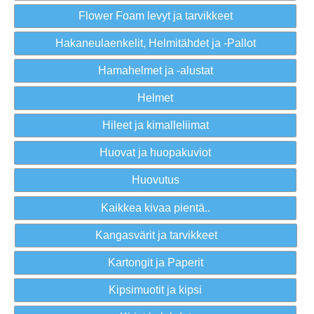
Flower Foam levyt ja tarvikkeet
Hakaneulaenkelit, Helmitähdet ja -Pallot
Hamahelmet ja -alustat
Helmet
Hileet ja kimalleliimat
Huovat ja huopakuviot
Huovutus
Kaikkea kivaa pientä..
Kangasvärit ja tarvikkeet
Kartongit ja Paperit
Kipsimuotit ja kipsi