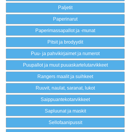
Paljetit
Paperinarut
Paperimassapallot ja -munat
Pitsit ja brodyydit
Puu- ja pahvikirjaimet ja numerot
Puupallot ja muut puuaskartelutarvikkeet
Rangers maalit ja suihkeet
Ruuvit, naulat, saranat, lukot
Saippuantekotarvikkeet
Sapluunat ja maskit
Sellofaanipussit