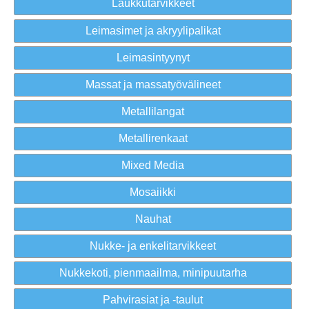
Laukkutarvikkeet
Leimasimet ja akryylipalikat
Leimasintyynyt
Massat ja massatyövälineet
Metallilangat
Metallirenkaat
Mixed Media
Mosaiikki
Nauhat
Nukke- ja enkelitarvikkeet
Nukkekoti, pienmaailma, minipuutarha
Pahvirasiat ja -taulut