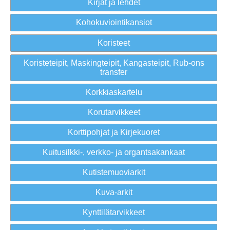
Kirjat ja lehdet
Kohokuviointikansiot
Koristeet
Koristeteipit, Maskingteipit, Kangasteipit, Rub-ons
transfer
Korkkiaskartelu
Korutarvikkeet
Korttipohjat ja Kirjekuoret
Kuitusilkki-, verkko- ja organtsakankaat
Kutistemuoviarkit
Kuva-arkit
Kynttilätarvikkeet