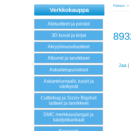
Päätaso
››
Verkkokauppa
Aletuotteet ja poistot
893
3D kuvat ja kirjat
Akryylimuovituotteet
Albumit ja tarvikkeet
Jaa
|
Askartelupunokset
Askartelumaalit, tussit ja
värikynät
Cuttlebug ja Sizzix Bigshot
laitteet ja tarvikkeet
DMC merkkauslangat ja
käsityökankaat