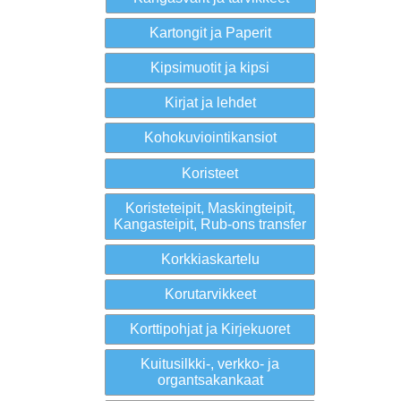
Kartongit ja Paperit
Kipsimuotit ja kipsi
Kirjat ja lehdet
Kohokuviointikansiot
Koristeet
Koristeteipit, Maskingteipit,
Kangasteipit, Rub-ons transfer
Korkkiaskartelu
Korutarvikkeet
Korttipohjat ja Kirjekuoret
Kuitusilkki-, verkko- ja
organtsakankaat