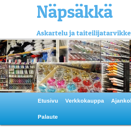
Näpsäkkä
Askartelu ja taiteilijatarvi
Etusivu
Verkkokauppa
Ajanko
Palaute