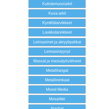
Kutistemuoviarkit
Kuva-arkit
Kynttilätarvikkeet
Laukkutarvikkeet
Leimasimet ja akryylipalikat
Leimasintyynyt
Massat ja massatyövälineet
Metallilangat
Metallirenkaat
Mixed Media
Mosaiikki
Nauhat