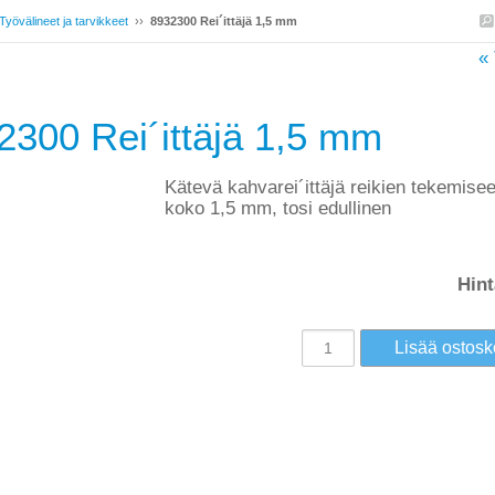
Työvälineet ja tarvikkeet
››
8932300 Rei´ittäjä 1,5 mm
« 
2300 Rei´ittäjä 1,5 mm
Kätevä kahvarei´ittäjä reikien tekemisee
koko 1,5 mm, tosi edullinen
Hint