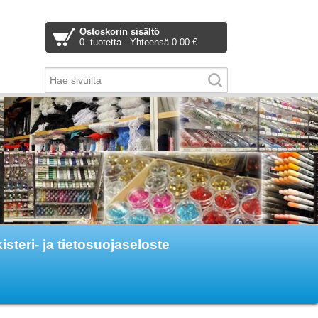
Ostoskorin sisältö
0 tuotetta - Yhteensä 0.00 €
isteri- ja tietosuojaseloste