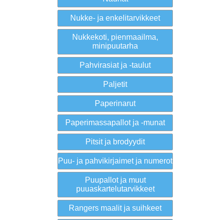
Nukke- ja enkelitarvikkeet
Nukkekoti, pienmaailma,
minipuutarha
Pahvirasiat ja -taulut
Paljetit
Paperinarut
Paperimassapallot ja -munat
Pitsit ja brodyydit
Puu- ja pahvikirjaimet ja numerot
Puupallot ja muut
puuaskartelutarvikkeet
Rangers maalit ja suihkeet