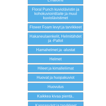
Emalointi
Floral Punch kuviolävistin ja
kohokuviointilaite ja muut
kuviolävistimet
Flower Foam levyt ja tarvikkeet
Hakaneulaenkelit, Helmitähdet
ja -Pallot
Hamahelmet ja -alustat
Helmet
Hileet ja kimalleliimat
Huovat ja huopakuviot
Huovutus
Kaikkea kivaa pientä..
Kangasvärit ja tarvikkeet