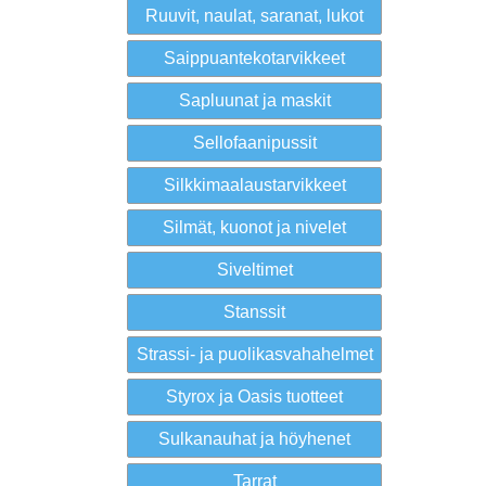
Ruuvit, naulat, saranat, lukot
Saippuantekotarvikkeet
Sapluunat ja maskit
Sellofaanipussit
Silkkimaalaustarvikkeet
Silmät, kuonot ja nivelet
Siveltimet
Stanssit
Strassi- ja puolikasvahahelmet
Styrox ja Oasis tuotteet
Sulkanauhat ja höyhenet
Tarrat