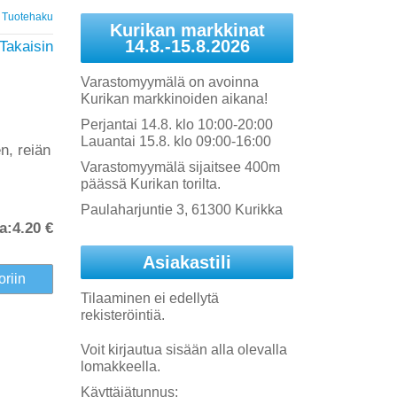
Tuotehaku
Kurikan markkinat
14.8.-15.8.2026
Takaisin
Varastomyymälä on avoinna
Kurikan markkinoiden aikana!
Perjantai 14.8. klo 10:00-20:00
Lauantai 15.8. klo 09:00-16:00
n, reiän
Varastomyymälä sijaitsee 400m
päässä Kurikan torilta.
Paulaharjuntie 3, 61300 Kurikka
a:
4.20 €
Asiakastili
Tilaaminen ei edellytä
rekisteröintiä.
Voit kirjautua sisään alla olevalla
lomakkeella.
Käyttäjätunnus: