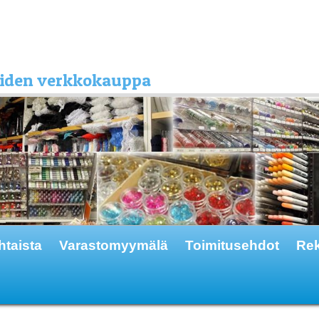
kkeiden verkkokauppa
htaista
Varastomyymälä
Toimitusehdot
Rek