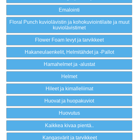
Emalointi
Floral Punch kuviolävistin ja kohokuviointilaite ja muut
kuviolävistimet
Flower Foam levyt ja tarvikkeet
Hakaneulaenkelit, Helmitähdet ja -Pallot
Hamahelmet ja -alustat
Helmet
Hileet ja kimalleliimat
Huovat ja huopakuviot
Huovutus
Kaikkea kivaa pientä..
Kangasvärit ja tarvikkeet