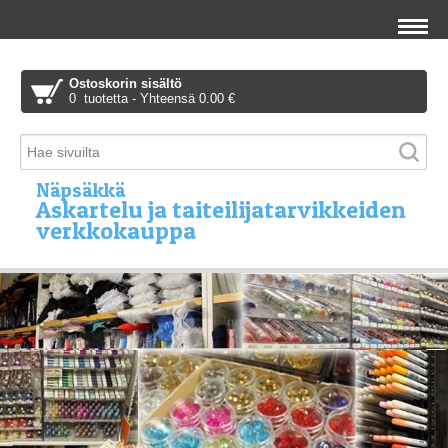
Ostoskorin sisältö
0 tuotetta - Yhteensä 0.00 €
Näpsäkkä
Askartelu ja taiteilijatarvikkeiden
verkkokauppa