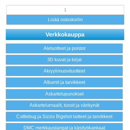
Verkkokauppa
Aletuotteet ja poistot
3D kuvat ja kirjat
Akryylimuovituotteet
Albumit ja tarvikkeet
Askartelupunokset
Askartelumaalit, tussit ja värikynät
Cuttlebug ja Sizzix Bigshot laitteet ja tarvikkeet
DMC merkkauslangat ja käsityökankaat