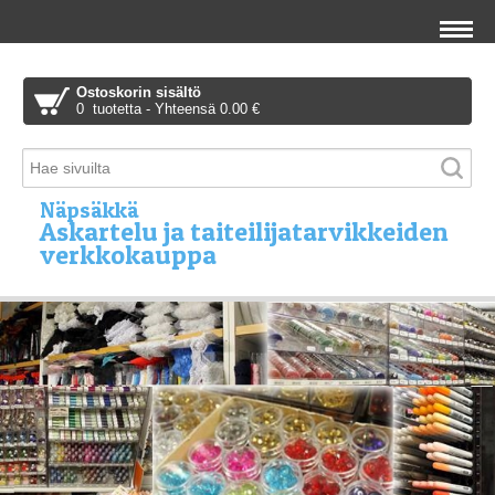
Ostoskorin sisältö
0 tuotetta - Yhteensä 0.00 €
Näpsäkkä
Askartelu ja taiteilijatarvikkeiden
verkkokauppa