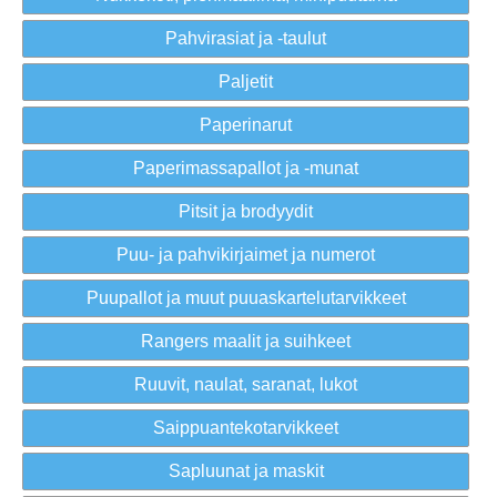
Pahvirasiat ja -taulut
Paljetit
Paperinarut
Paperimassapallot ja -munat
Pitsit ja brodyydit
Puu- ja pahvikirjaimet ja numerot
Puupallot ja muut puuaskartelutarvikkeet
Rangers maalit ja suihkeet
Ruuvit, naulat, saranat, lukot
Saippuantekotarvikkeet
Sapluunat ja maskit