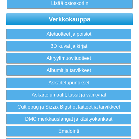
Verkkokauppa
Aletuotteet ja poistot
3D kuvat ja kirjat
Akryylimuovituotteet
Albumit ja tarvikkeet
Askartelupunokset
Askartelumaalit, tussit ja värikynät
Cuttlebug ja Sizzix Bigshot laitteet ja tarvikkeet
DMC merkkauslangat ja käsityökankaat
Emalointi