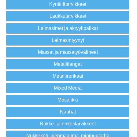
Kynttilätarvikkeet
Laukkutarvikkeet
Leimasimet ja akryylipalikat
Leimasintyynyt
Massat ja massatyövälineet
Metallilangat
Metallirenkaat
Mixed Media
Mosaiikki
Nauhat
Nukke- ja enkelitarvikkeet
Nukkekoti, pienmaailma, minipuutarha