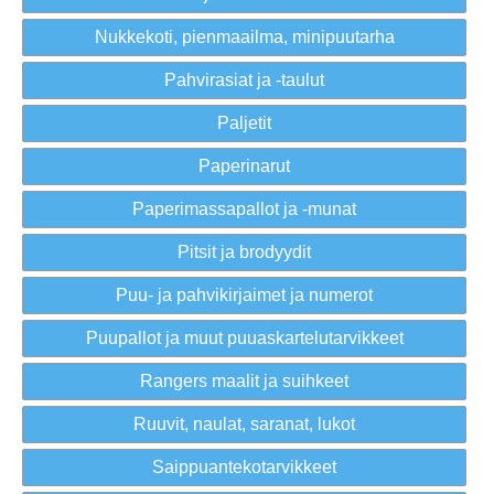
Nukkekoti, pienmaailma, minipuutarha
Pahvirasiat ja -taulut
Paljetit
Paperinarut
Paperimassapallot ja -munat
Pitsit ja brodyydit
Puu- ja pahvikirjaimet ja numerot
Puupallot ja muut puuaskartelutarvikkeet
Rangers maalit ja suihkeet
Ruuvit, naulat, saranat, lukot
Saippuantekotarvikkeet