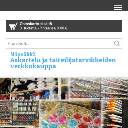
Ostoskorin sisältö
0 tuotetta - Yhteensä 0.00 €
Näpsäkkä
Askartelu ja taiteilijatarvikkeiden
verkkokauppa