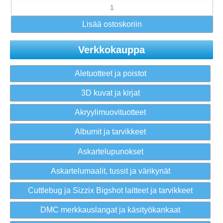
Verkkokauppa
Aletuotteet ja poistot
3D kuvat ja kirjat
Akryylimuovituotteet
Albumit ja tarvikkeet
Askartelupunokset
Askartelumaalit, tussit ja värikynät
Cuttlebug ja Sizzix Bigshot laitteet ja tarvikkeet
DMC merkkauslangat ja käsityökankaat