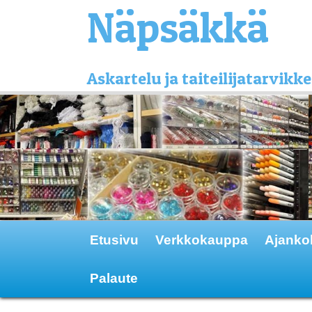
Näpsäkkä
Askartelu ja taiteilijatarvi
Etusivu
Verkkokauppa
Ajanko
Palaute