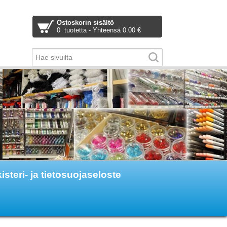
Ostoskorin sisältö
0 tuotetta - Yhteensä 0.00 €
isteri- ja tietosuojaseloste