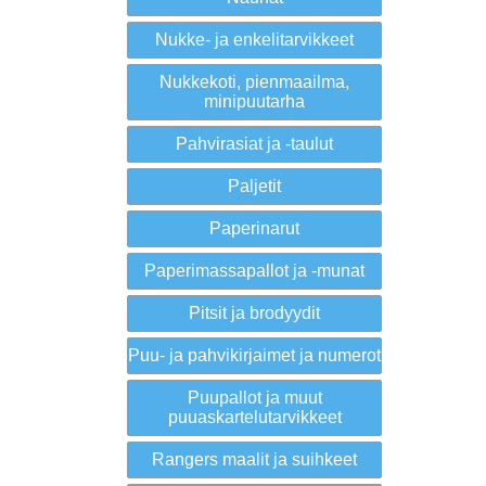
Nukke- ja enkelitarvikkeet
Nukkekoti, pienmaailma,
minipuutarha
Pahvirasiat ja -taulut
Paljetit
Paperinarut
Paperimassapallot ja -munat
Pitsit ja brodyydit
Puu- ja pahvikirjaimet ja numerot
Puupallot ja muut
puuaskartelutarvikkeet
Rangers maalit ja suihkeet