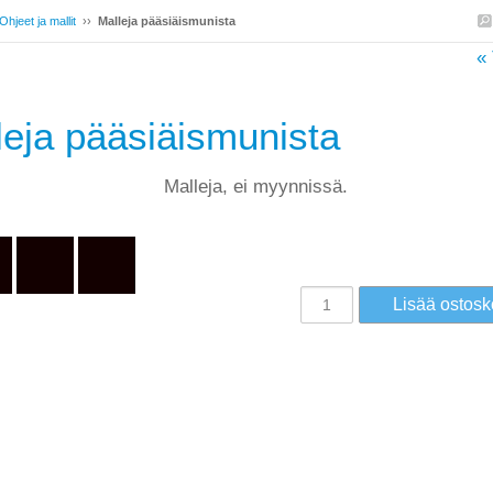
Ohjeet ja mallit
››
Malleja pääsiäismunista
« 
leja pääsiäismunista
Malleja, ei myynnissä.