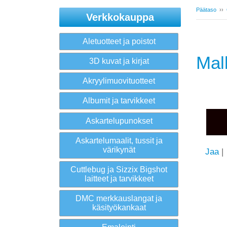
Päätaso
››
Verkkokauppa
Aletuotteet ja poistot
Mal
3D kuvat ja kirjat
Akryylimuovituotteet
Albumit ja tarvikkeet
Askartelupunokset
Askartelumaalit, tussit ja
värikynät
Jaa
|
Cuttlebug ja Sizzix Bigshot
laitteet ja tarvikkeet
DMC merkkauslangat ja
käsityökankaat