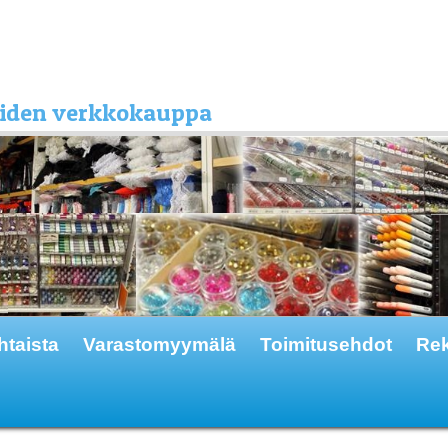
kkeiden verkkokauppa
htaista
Varastomyymälä
Toimitusehdot
Rek