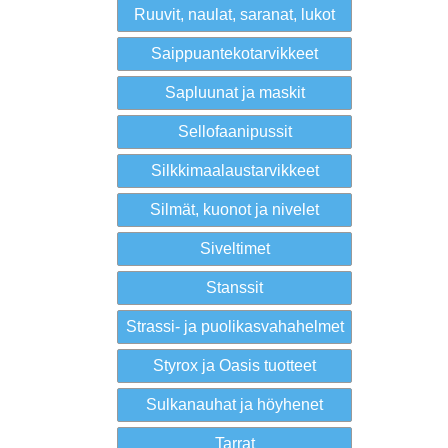
Ruuvit, naulat, saranat, lukot
Saippuantekotarvikkeet
Sapluunat ja maskit
Sellofaanipussit
Silkkimaalaustarvikkeet
Silmät, kuonot ja nivelet
Siveltimet
Stanssit
Strassi- ja puolikasvahahelmet
Styrox ja Oasis tuotteet
Sulkanauhat ja höyhenet
Tarrat