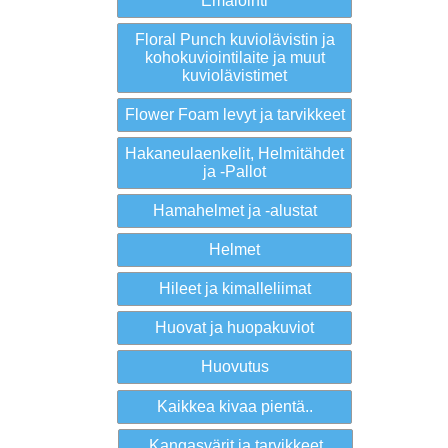
Emalointi
Floral Punch kuviolävistin ja
kohokuviointilaite ja muut
kuviolävistimet
Flower Foam levyt ja tarvikkeet
Hakaneulaenkelit, Helmitähdet
ja -Pallot
Hamahelmet ja -alustat
Helmet
Hileet ja kimalleliimat
Huovat ja huopakuviot
Huovutus
Kaikkea kivaa pientä..
Kangasvärit ja tarvikkeet