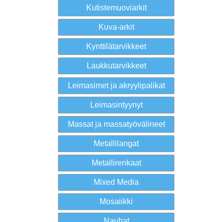
Kutistemuoviarkit
Kuva-arkit
Kynttilätarvikkeet
Laukkutarvikkeet
Leimasimet ja akryylipalikat
Leimasintyynyt
Massat ja massatyövälineet
Metallilangat
Metallirenkaat
Mixed Media
Mosaiikki
Nauhat