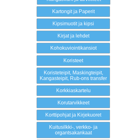
Kartongit ja Paperit
Kipsimuotit ja kipsi
Kirjat ja lehdet
Kohokuviointikansiot
Koristeet
Koristeteipit, Maskingteipit,
Kangasteipit, Rub-ons transfer
Korkkiaskartelu
Korutarvikkeet
Korttipohjat ja Kirjekuoret
Kuitusilkki-, verkko- ja
organtsakankaat